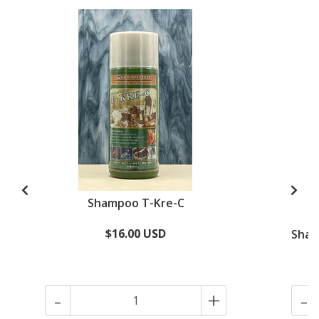
Shampoo T-Kre-C
$16.00 USD
Sham
-
+
-