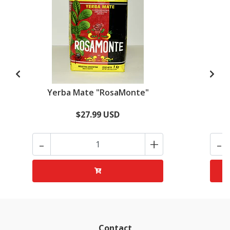
Yerba Mate "RosaMonte"
Y
$27.99 USD
-
+
-
Contact