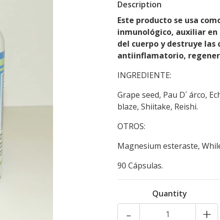
Description
Este producto se usa como
inmunológico, auxiliar e
del cuerpo y destruye las c
antiinflamatorio, regener
INGREDIENTE:
Grape seed, Pau D´ árco, Ec
blaze, Shiitake, Reishi.
OTROS:
Magnesium esteraste, While
90 Cápsulas.
Quantity
-
+