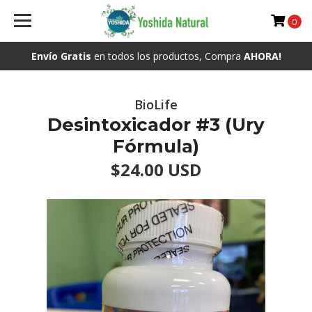
0
Envío Gratis
en todos los productos, Compra
AHORA!
BioLife
Desintoxicador #3 (Ury
Fórmula)
$24.00 USD