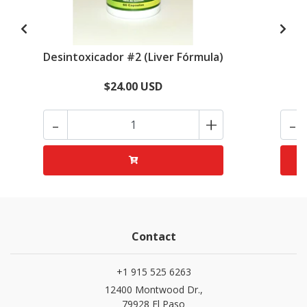
Desintoxicador #2 (Liver Fórmula)
$24.00 USD
-
+
-
Contact
+1 915 525 6263
12400 Montwood Dr.,
79928 El Paso