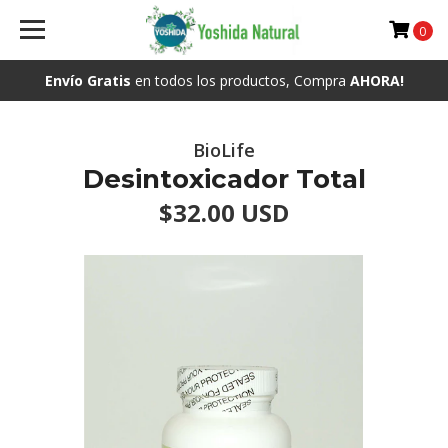
0
Envío Gratis
en todos los productos, Compra
AHORA!
BioLife
Desintoxicador Total
$32.00 USD