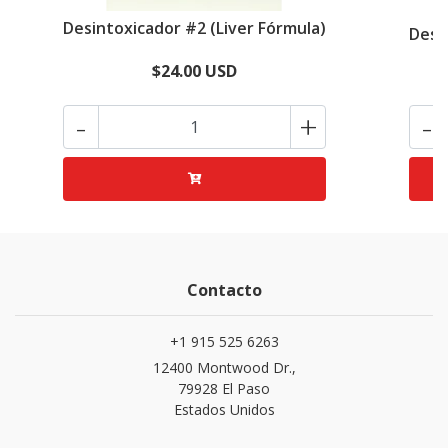
Desintoxicador #2 (Liver Fórmula)
Desi
$24.00 USD
-
+
-
Contacto
+1 915 525 6263
12400 Montwood Dr.,
79928 El Paso
Estados Unidos